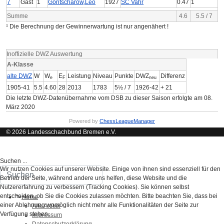
7
Gast
1
Gontscharow,Leo
1927
SC Vahr
0.47
1
Summe
4.6
5.5 / 7
¹ Die Berechnung der Gewinnerwartung ist nur angenähert !
Inoffizielle DWZ Auswertung
A-Klasse
alte DWZ
W
W
E
Leistung
Niveau
Punkte
DWZ
Differenz
e
F
neu
1905-41
5.5
4.60
28
2013
1783
5½ / 7
1926-42
+ 21
Die letzte DWZ-Datenübernahme vom DSB zu dieser Saison erfolgte am 08.
März 2020
Powered by
ChessLeagueManager
© 2026 Landesschachbund Bremen e.V.
Suchen ...
Wir nutzen Cookies auf unserer Website. Einige von ihnen sind essenziell für den
Betrieb der Seite, während andere uns helfen, diese Website und die
Nutzererfahrung zu verbessern (Tracking Cookies). Sie können selbst
entscheiden, ob Sie die Cookies zulassen möchten. Bitte beachten Sie, dass bei
">
Home
einer Ablehnung womöglich nicht mehr alle Funktionalitäten der Seite zur
Alle Artikel
Verfügung stehen.
Impressum
Datenschutzerklärung