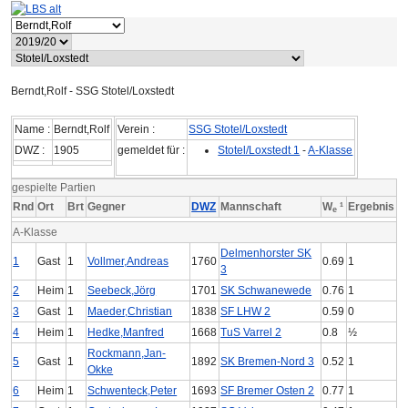
Berndt,Rolf - SSG Stotel/Loxstedt
Name :
Berndt,Rolf
Verein :
SSG Stotel/Loxstedt
DWZ :
1905
gemeldet für :
Stotel/Loxstedt 1
-
A-Klasse
gespielte Partien
Rnd
Ort
Brt
Gegner
DWZ
Mannschaft
W
¹
Ergebnis
e
A-Klasse
Delmenhorster SK
1
Gast
1
Vollmer,Andreas
1760
0.69
1
3
2
Heim
1
Seebeck,Jörg
1701
SK Schwanewede
0.76
1
3
Gast
1
Maeder,Christian
1838
SF LHW 2
0.59
0
4
Heim
1
Hedke,Manfred
1668
TuS Varrel 2
0.8
½
Rockmann,Jan-
5
Gast
1
1892
SK Bremen-Nord 3
0.52
1
Okke
6
Heim
1
Schwenteck,Peter
1693
SF Bremer Osten 2
0.77
1