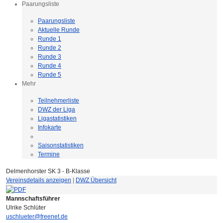
Paarungsliste
Paarungsliste
Aktuelle Runde
Runde 1
Runde 2
Runde 3
Runde 4
Runde 5
Mehr
Teilnehmerliste
DWZ der Liga
Ligastatistiken
Infokarte
Saisonstatistiken
Termine
Delmenhorster SK 3 - B-Klasse
Vereinsdetails anzeigen
|
DWZ Übersicht
Mannschaftsführer
Ulrike Schlüter
uschlueter@freenet.de