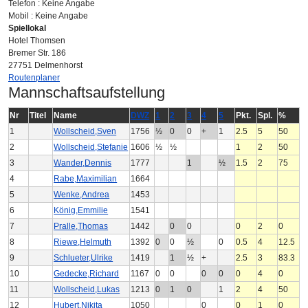
Telefon : Keine Angabe
Mobil : Keine Angabe
Spiellokal
Hotel Thomsen
Bremer Str. 186
27751 Delmenhorst
Routenplaner
Mannschaftsaufstellung
Nr
Titel
Name
DWZ
1
2
3
4
5
Pkt.
Spl.
%
1
Wollscheid,Sven
1756
½
0
0
+
1
2.5
5
50
2
Wollscheid,Stefanie
1606
½
½
1
2
50
3
Wander,Dennis
1777
1
½
1.5
2
75
4
Rabe,Maximilian
1664
5
Wenke,Andrea
1453
6
König,Emmilie
1541
7
Pralle,Thomas
1442
0
0
0
2
0
8
Riewe,Helmuth
1392
0
0
½
0
0.5
4
12.5
9
Schlueter,Ulrike
1419
1
½
+
2.5
3
83.3
10
Gedecke,Richard
1167
0
0
0
0
0
4
0
11
Wollscheid,Lukas
1213
0
1
0
1
2
4
50
12
Hubert,Nikita
1050
0
0
1
0