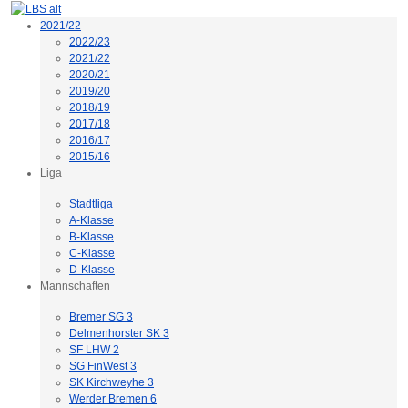
2021/22
2022/23
2021/22
2020/21
2019/20
2018/19
2017/18
2016/17
2015/16
Liga
Stadtliga
A-Klasse
B-Klasse
C-Klasse
D-Klasse
Mannschaften
Bremer SG 3
Delmenhorster SK 3
SF LHW 2
SG FinWest 3
SK Kirchweyhe 3
Werder Bremen 6