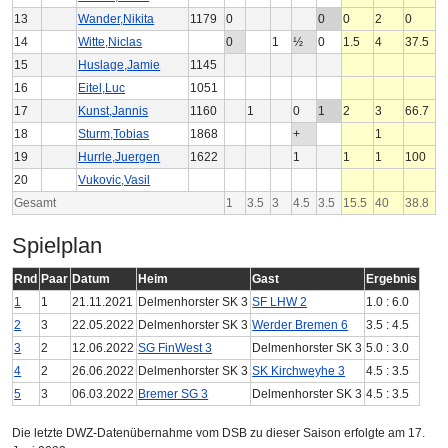
13
Wander,Nikita
1179
0
0
0
2
0
14
Witte,Niclas
0
1
½
0
1.5
4
37.5
15
Huslage,Jamie
1145
16
Eitel,Luc
1051
17
Kunst,Jannis
1160
1
0
1
2
3
66.7
18
Sturm,Tobias
1868
+
1
19
Hurrle,Juergen
1622
1
1
1
100
20
Vukovic,Vasil
Gesamt
1
3.5
3
4.5
3.5
15.5
40
38.8
Spielplan
Rnd
Paar
Datum
Heim
Gast
Ergebnis
1
1
21.11.2021
Delmenhorster SK 3
SF LHW 2
1.0 : 6.0
2
3
22.05.2022
Delmenhorster SK 3
Werder Bremen 6
3.5 : 4.5
3
2
12.06.2022
SG FinWest 3
Delmenhorster SK 3
5.0 : 3.0
4
2
26.06.2022
Delmenhorster SK 3
SK Kirchweyhe 3
4.5 : 3.5
5
3
06.03.2022
Bremer SG 3
Delmenhorster SK 3
4.5 : 3.5
Die letzte DWZ-Datenübernahme vom DSB zu dieser Saison erfolgte am 17.