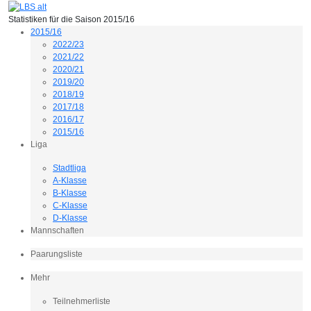
Statistiken für die Saison 2015/16
2015/16
2022/23
2021/22
2020/21
2019/20
2018/19
2017/18
2016/17
2015/16
Liga
Stadtliga
A-Klasse
B-Klasse
C-Klasse
D-Klasse
Mannschaften
Paarungsliste
Mehr
Teilnehmerliste