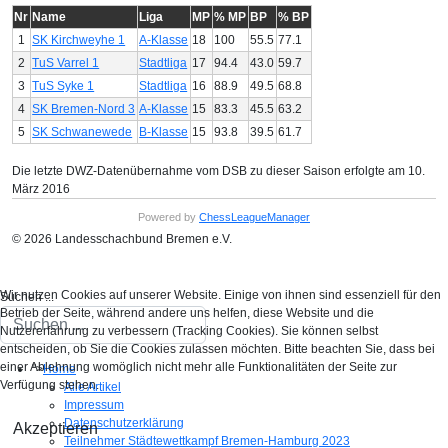
Nr
Name
Liga
MP
% MP
BP
% BP
1
SK Kirchweyhe 1
A-Klasse
18
100
55.5
77.1
2
TuS Varrel 1
Stadtliga
17
94.4
43.0
59.7
3
TuS Syke 1
Stadtliga
16
88.9
49.5
68.8
4
SK Bremen-Nord 3
A-Klasse
15
83.3
45.5
63.2
5
SK Schwanewede
B-Klasse
15
93.8
39.5
61.7
Die letzte DWZ-Datenübernahme vom DSB zu dieser Saison erfolgte am 10.
März 2016
Powered by
ChessLeagueManager
© 2026 Landesschachbund Bremen e.V.
Wir nutzen Cookies auf unserer Website. Einige von ihnen sind essenziell für den
Suchen ...
Betrieb der Seite, während andere uns helfen, diese Website und die
Nutzererfahrung zu verbessern (Tracking Cookies). Sie können selbst
entscheiden, ob Sie die Cookies zulassen möchten. Bitte beachten Sie, dass bei
einer Ablehnung womöglich nicht mehr alle Funktionalitäten der Seite zur
">
Home
Verfügung stehen.
Alle Artikel
Impressum
Datenschutzerklärung
Akzeptieren
Teilnehmer Städtewettkampf Bremen-Hamburg 2023