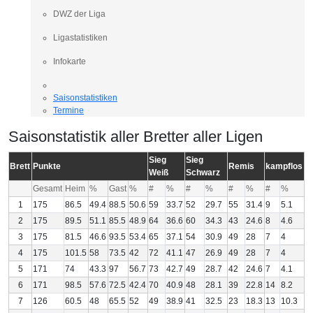
DWZ der Liga
Ligastatistiken
Infokarte
Saisonstatistiken
Termine
Saisonstatistik aller Bretter aller Ligen
Sieg
Sieg
Brett
Punkte
Remis
kampflos
Weiß
Schwarz
Gesamt
Heim
%
Gast
%
#
%
#
%
#
%
#
%
1
175
86.5
49.4
88.5
50.6
59
33.7
52
29.7
55
31.4
9
5.1
2
175
89.5
51.1
85.5
48.9
64
36.6
60
34.3
43
24.6
8
4.6
3
175
81.5
46.6
93.5
53.4
65
37.1
54
30.9
49
28
7
4
4
175
101.5
58
73.5
42
72
41.1
47
26.9
49
28
7
4
5
171
74
43.3
97
56.7
73
42.7
49
28.7
42
24.6
7
4.1
6
171
98.5
57.6
72.5
42.4
70
40.9
48
28.1
39
22.8
14
8.2
7
126
60.5
48
65.5
52
49
38.9
41
32.5
23
18.3
13
10.3