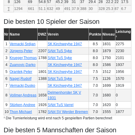
8
126
69
54.8
57
45.2
39
31
37
29.4
28
22.2
22
17.5
∑
1294
661
51.1
632
49
491
37.9
388
30
328
25.3
87
6.7
Die besten 10 Spieler der Saison
Leistung
Nr
Name
DWZ
Verein
Punkte
Niveau
¹
1
Vernacki,Srdjan
SK Kirchweyhe 1947
8.5
1831
2275
2
Jürgens,Peter
2207
SAbt TuS Syke
8.0
1879
2230
3
Krueger,Thomas
1788
SAbt TuS Syke
8.0
1750
2101
4
Zuanovic,Darko
SK Kirchweyhe 1947
8.0
1586
1937
5
Orantek,Peter
1801
SK Kirchweyhe 1947
7.5
1512
1956
6
Nagel,Rudolf
1388
SAbt TuS Syke
7.5
1126
1570
7
Vernacki,Dusko
SK Kirchweyhe 1947
7.0
1699
1919
Delmenhorster SK V
8
Vollmer,Andreas
1658
7.0
1680
0
1931
9
Stürken,Andree
1926
SAbt TuS Varrel
7.0
1620
0
10
Thon,Michael
1782
SAbt SV Werder Bremen
7.0
1555
1877
¹ Die Turnierleistung wird erst nach 5 gespielten Partien berechnet
Die besten 5 Mannschaften der Saison